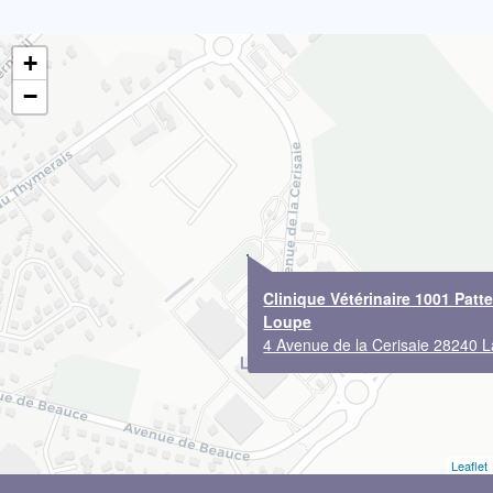
+
−
Clinique Vétérinaire 1001 Patt
Loupe
4 Avenue de la Cerisaie 28240 
Leaflet