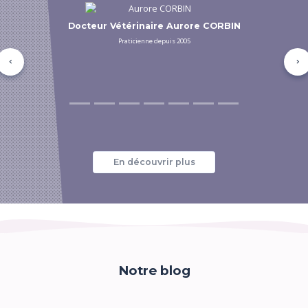
Docteur Vétérinaire Cédric FILLY
Praticien depuis 2005
Précédent
Su
En découvrir plus
Notre blog